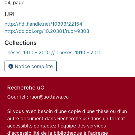
04, page: .
URI
http://hdl.handle.net/10393/22154
http://dx.doi.org/10.20381/ruor-9303
Collections
Thèses, 1910 - 2010 // Theses, 1910 - 2010
Notice complète
Recherche uO
Courriel :
ruor@uottawa.ca
Si vous avez besoin d'une copie d'une thèse ou d'un
autre document dans Recherche uO dans un format
accessible, contactez l'équipe des
services
d'accessibilité de la bibliothèque
à l'adresse