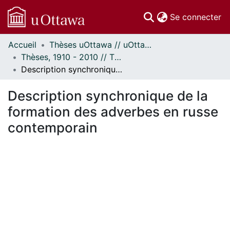
(c
Se connecter
Accueil
Thèses uOttawa // uOttawa Theses
Communautés
Thèses, 1910 - 2010 // Theses, 1910 - 2010
et collections
Description synchronique de la formation des adverbes en russe contemporain
Parcourir
Statistiques
Description synchronique de la
À propos
formation des adverbes en russe
contemporain