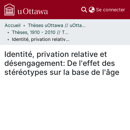
(c
Se connecter
Accueil
Thèses uOttawa // uOttawa Theses
Communautés
Thèses, 1910 - 2010 // Theses, 1910 - 2010
et collections
Identité, privation relative et désengagement: De l'effet des stéréotypes sur la base de l'âge
Parcourir
Statistiques
Identité, privation relative et
À propos
désengagement: De l'effet des
stéréotypes sur la base de l'âge