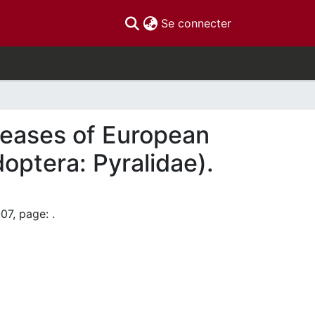
(current)
Se connecter
teases of European
doptera: Pyralidae).
07, page: .