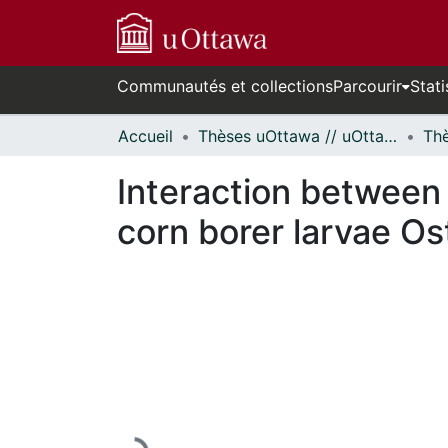
Communautés et collections
Parcourir
Stati
Accueil
Thèses uOttawa // uOttawa Theses
Interaction between
corn borer larvae Ost
En cours de chargement...