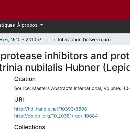
stiques
À propos
Thèses, 1910 - 2010 // Theses, 1910 - 2010
Interaction between protease inhibitors and proteases of European corn borer larvae Ostrinia nubilalis Hubner (Lepidoptera: Pyralidae).
 protease inhibitors and pro
rinia nubilalis Hubner (Lepi
Citation
Source: Masters Abstracts International, Volume: 40-
URI
http://hdl.handle.net/10393/5698
http://dx.doi.org/10.20381/ruor-10884
Collections