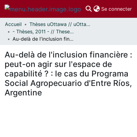
(c
Se connecter
Accueil
Thèses uOttawa // uOttawa Theses
Communautés
- Thèses, 2011 - // Theses, 2011 -
et collections
Au-delà de l'inclusion financière : peut-on agir sur l'espace de capabilité ? : le cas du Programa Social Agropecuario d'Entre Ríos, Argentine
Parcourir
Statistiques
Au-delà de l'inclusion financière :
À propos
peut-on agir sur l'espace de
capabilité ? : le cas du Programa
Social Agropecuario d'Entre Ríos,
Argentine
En cours de chargement...