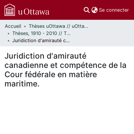
(c
Se connecter
Accueil
Thèses uOttawa // uOttawa Theses
Communautés
Thèses, 1910 - 2010 // Theses, 1910 - 2010
et collections
Juridiction d'amirauté canadienne et compétence de la Cour fédérale en matière maritime.
Parcourir
Statistiques
Juridiction d'amirauté
À propos
canadienne et compétence de la
Cour fédérale en matière
maritime.