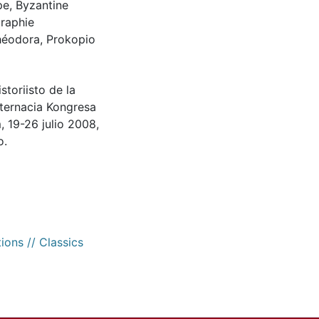
pe
,
Byzantine
graphie
héodora
,
Prokopio
toriisto de la
nternacia Kongresa
, 19-26 julio 2008,
o.
ions // Classics