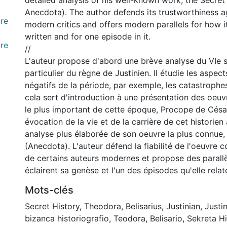
detailed analysis of his well-known work, the Secret
Anecdota). The author defends its trustworthiness 
re
modern critics and offers modern parallels for how 
written and for one episode in it.
re
//
L'auteur propose d'abord une brève analyse du VIe s
particulier du règne de Justinien. Il étudie les aspect
négatifs de la période, par exemple, les catastrophes
cela sert d'introduction à une présentation des oeuvr
le plus important de cette époque, Procope de Césa
évocation de la vie et de la carrière de cet historien 
analyse plus élaborée de son oeuvre la plus connue, 
(Anecdota). L'auteur défend la fiabilité de l'oeuvre c
de certains auteurs modernes et propose des parall
éclairent sa genèse et l'un des épisodes qu'elle relat
Mots-clés
Secret History
,
Theodora
,
Belisarius
,
Justinian
,
Justi
bizanca historiografio
,
Teodora
,
Belisario
,
Sekreta Hi