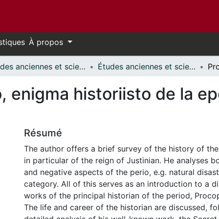
stiques
À propos
Études anciennes et sciences des religions // Classics and Religious Studies
Études anciennes et sciences des religions - Publications // Classics and Religious Studies - Publications
 enigma historiisto de la e
Résumé
The author offers a brief survey of the history of the
in particular of the reign of Justinian. He analyses b
and negative aspects of the perio, e.g. natural disaste
category. All of this serves as an introduction to a d
works of the principal historian of the period, Proco
The life and career of the historian are discussed, 