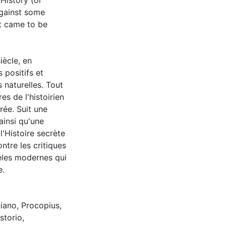
 History (or
against some
it came to be
iècle, en
s positifs et
 naturelles. Tout
es de l'histoirien
rée. Suit une
ainsi qu'une
l'Histoire secrète
ontre les critiques
èles modernes qui
e.
niano
,
Procopius
,
storio
,