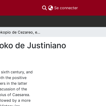
(current)
Se connecter
Prokopio de Cezareo, enigma historiisto de la epoko de Justiniano (sesa jarcento p.K.)
poko de Justiniano
 sixth century, and
oth the positive
rs in the latter
iscussion of the
pius of Caesarea.
followed by a more