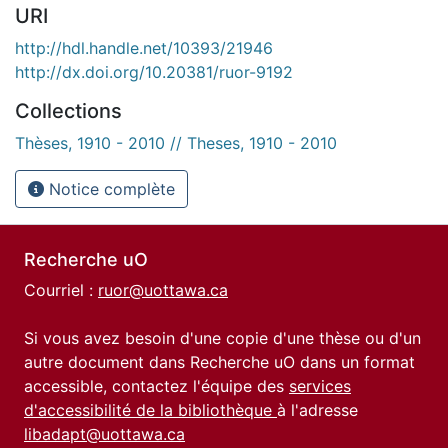
URI
http://hdl.handle.net/10393/21946
http://dx.doi.org/10.20381/ruor-9192
Collections
Thèses, 1910 - 2010 // Theses, 1910 - 2010
Notice complète
Recherche uO
Courriel :
ruor@uottawa.ca
Si vous avez besoin d'une copie d'une thèse ou d'un
autre document dans Recherche uO dans un format
accessible, contactez l'équipe des
services
d'accessibilité de la bibliothèque
à l'adresse
libadapt@uottawa.ca