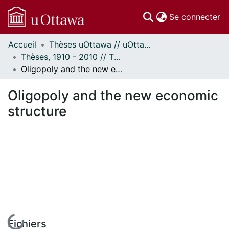
(c
Se connecter
Accueil
Thèses uOttawa // uOttawa Theses
Communautés
Thèses, 1910 - 2010 // Theses, 1910 - 2010
et collections
Oligopoly and the new economic structure
Parcourir
Statistiques
Oligopoly and the new economic
À propos
structure
En cours de chargement...
Fichiers