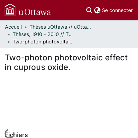
(c
Se connecter
Accueil
Thèses uOttawa // uOttawa Theses
Communautés
Thèses, 1910 - 2010 // Theses, 1910 - 2010
et collections
Two-photon photovoltaic effect in cuprous oxide.
Parcourir
Statistiques
Two-photon photovoltaic effect
À propos
in cuprous oxide.
En cours de chargement...
Fichiers