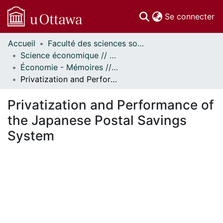
(c
Se connecter
Accueil
Faculté des sciences sociales // Faculty of Social Sciences
Communautés
Science économique // Economics
et collections
Économie - Mémoires // Economics - Research Papers
Parcourir
Privatization and Performance of the Japanese Postal Savings System
Statistiques
À propos
Privatization and Performance of
the Japanese Postal Savings
System