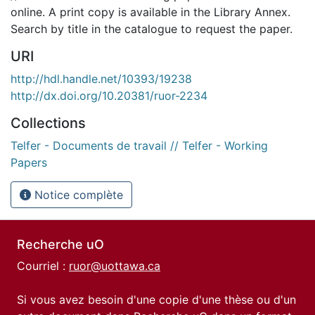
online. A print copy is available in the Library Annex.
Search by title in the catalogue to request the paper.
URI
http://hdl.handle.net/10393/19238
http://dx.doi.org/10.20381/ruor-2234
Collections
Telfer - Documents de travail // Telfer - Working
Papers
Notice complète
Recherche uO
Courriel :
ruor@uottawa.ca
Si vous avez besoin d'une copie d'une thèse ou d'un