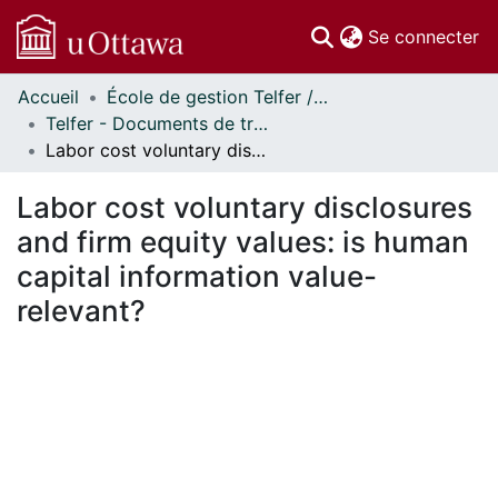
(c
Se connecter
Accueil
École de gestion Telfer // Telfer School of Management
Communautés
Telfer - Documents de travail // Telfer - Working Papers
et collections
Labor cost voluntary disclosures and firm equity values: is human capital information value-relevant?
Parcourir
Statistiques
Labor cost voluntary disclosures
À propos
and firm equity values: is human
capital information value-
relevant?