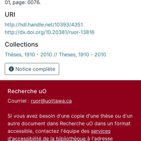
01, page: 0076.
URI
http://hdl.handle.net/10393/4351
http://dx.doi.org/10.20381/ruor-13816
Collections
Thèses, 1910 - 2010 // Theses, 1910 - 2010
Notice complète
Recherche uO
Courriel :
ruor@uottawa.ca
Si vous avez besoin d'une copie d'une thèse ou d'un
autre document dans Recherche uO dans un format
accessible, contactez l'équipe des
services
d'accessibilité de la bibliothèque
à l'adresse