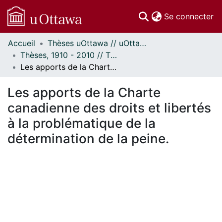
(c
Se connecter
Accueil
Thèses uOttawa // uOttawa Theses
Communautés
Thèses, 1910 - 2010 // Theses, 1910 - 2010
et collections
Les apports de la Charte canadienne des droits et libertés à la problématique de la détermination de la peine.
Parcourir
Statistiques
Les apports de la Charte
À propos
canadienne des droits et libertés
à la problématique de la
détermination de la peine.