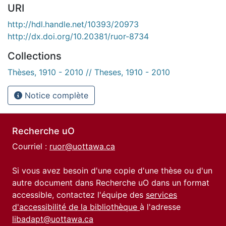
URI
http://hdl.handle.net/10393/20973
http://dx.doi.org/10.20381/ruor-8734
Collections
Thèses, 1910 - 2010 // Theses, 1910 - 2010
Notice complète
Recherche uO
Courriel :
ruor@uottawa.ca
Si vous avez besoin d'une copie d'une thèse ou d'un
autre document dans Recherche uO dans un format
accessible, contactez l'équipe des
services
d'accessibilité de la bibliothèque
à l'adresse
libadapt@uottawa.ca