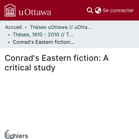
(c
Se connecter
Accueil
Thèses uOttawa // uOttawa Theses
Communautés
Thèses, 1910 - 2010 // Theses, 1910 - 2010
et collections
Conrad's Eastern fiction: A critical study
Parcourir
Statistiques
Conrad's Eastern fiction: A
À propos
critical study
En cours de chargement...
Fichiers