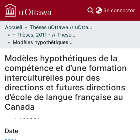
(c
Se connecter
Accueil
Thèses uOttawa // uOttawa Theses
Communautés
- Thèses, 2011 - // Theses, 2011 -
et collections
Modèles hypothétiques de la compétence et d’une formation interculturelles pour des directions et futures directions d’école de langue française au Canada
Parcourir
À propos
Modèles hypothétiques de la
compétence et d’une formation
interculturelles pour des
directions et futures directions
d’école de langue française au
Canada
Date