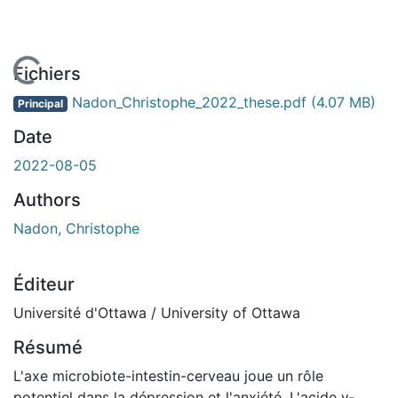
En cours de chargement...
Fichiers
Nadon_Christophe_2022_these.pdf
(4.07 MB)
Principal
Date
2022-08-05
Authors
Nadon, Christophe
Éditeur
Université d'Ottawa / University of Ottawa
Résumé
L'axe microbiote-intestin-cerveau joue un rôle
potentiel dans la dépression et l'anxiété. L'acide γ-