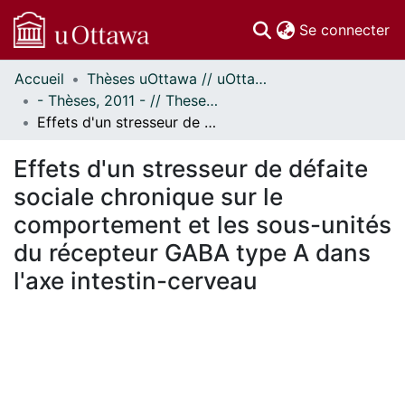
(c
Se connecter
Accueil
Thèses uOttawa // uOttawa Theses
Communautés
- Thèses, 2011 - // Theses, 2011 -
et collections
Effets d'un stresseur de défaite sociale chronique sur le comportement et les sous-unités du récepteur GABA type A dans l'axe intestin-cerveau
Parcourir
Statistiques
Effets d'un stresseur de défaite
À propos
sociale chronique sur le
comportement et les sous-unités
du récepteur GABA type A dans
l'axe intestin-cerveau