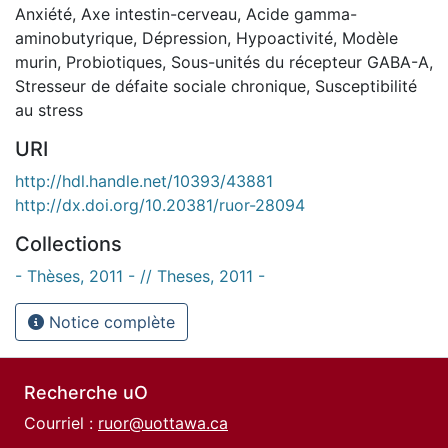
Anxiété
,
Axe intestin-cerveau
,
Acide gamma-
aminobutyrique
,
Dépression
,
Hypoactivité
,
Modèle
murin
,
Probiotiques
,
Sous-unités du récepteur GABA-A
,
Stresseur de défaite sociale chronique
,
Susceptibilité
au stress
URI
http://hdl.handle.net/10393/43881
http://dx.doi.org/10.20381/ruor-28094
Collections
- Thèses, 2011 - // Theses, 2011 -
Notice complète
Recherche uO
Courriel :
ruor@uottawa.ca