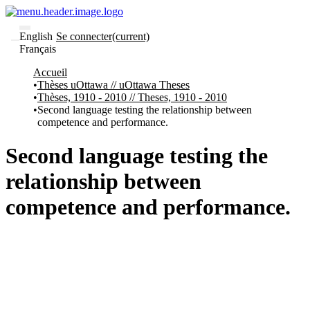
English
Se connecter
(current)
Français
Communautés
Accueil
et collections
Thèses uOttawa // uOttawa Theses
Parcourir
Thèses, 1910 - 2010 // Theses, 1910 - 2010
Statistiques
Second language testing the relationship between
competence and performance.
À
À
propos
propos
de
Second language testing the
Recherche
uO
relationship between
Comment
soumettre
competence and performance.
votre
thèse
Comment
déposer
votre
recherche
Politiques
et