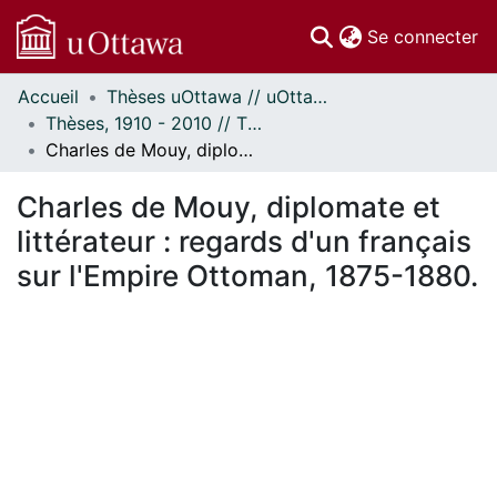
(c
Se connecter
Accueil
Thèses uOttawa // uOttawa Theses
Communautés
Thèses, 1910 - 2010 // Theses, 1910 - 2010
et collections
Charles de Mouy, diplomate et littérateur : regards d'un français sur l'Empire Ottoman, 1875-1880.
Parcourir
Statistiques
Charles de Mouy, diplomate et
À propos
littérateur : regards d'un français
sur l'Empire Ottoman, 1875-1880.