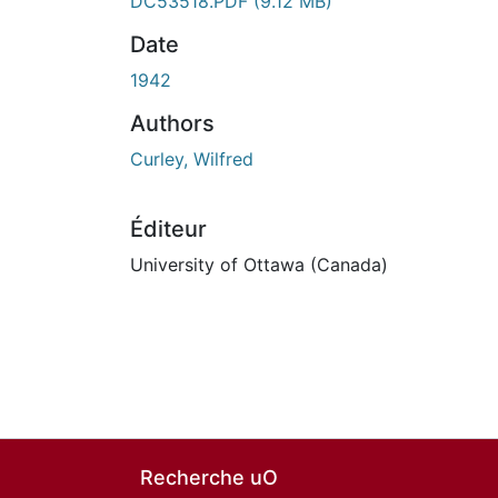
En cours de chargement...
DC53518.PDF
(9.12 MB)
Date
1942
Authors
Curley, Wilfred
Éditeur
University of Ottawa (Canada)
Recherche uO