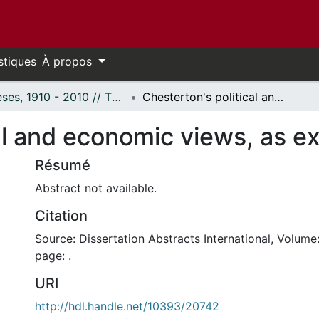
stiques
À propos
Thèses, 1910 - 2010 // Theses, 1910 - 2010
Chesterton's political and economic views, as expressed in his works
al and economic views, as e
Résumé
Abstract not available.
Citation
Source: Dissertation Abstracts International, Volume:
page: .
URI
http://hdl.handle.net/10393/20742