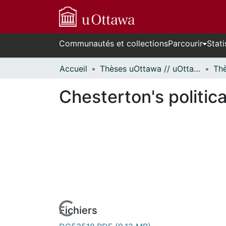
Communautés et collections
Parcourir
Stati
Accueil
Thèses uOttawa // uOttawa Theses
Chesterton's politic
Fichiers