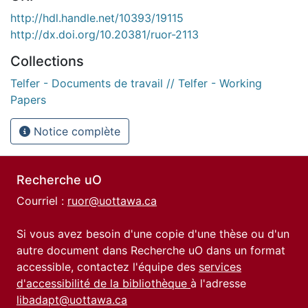
http://hdl.handle.net/10393/19115
http://dx.doi.org/10.20381/ruor-2113
Collections
Telfer - Documents de travail // Telfer - Working
Papers
Notice complète
Recherche uO
Courriel :
ruor@uottawa.ca
Si vous avez besoin d'une copie d'une thèse ou d'un
autre document dans Recherche uO dans un format
accessible, contactez l'équipe des
services
d'accessibilité de la bibliothèque
à l'adresse
libadapt@uottawa.ca