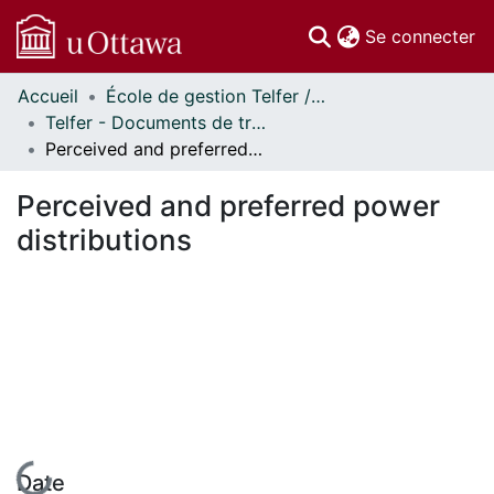
(c
Se connecter
Accueil
École de gestion Telfer // Telfer School of Management
Communautés
Telfer - Documents de travail // Telfer - Working Papers
et collections
Perceived and preferred power distributions
Parcourir
Statistiques
Perceived and preferred power
À propos
distributions
En cours de chargement...
Date