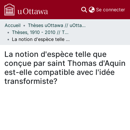
(c
Se connecter
Accueil
Thèses uOttawa // uOttawa Theses
Communautés
Thèses, 1910 - 2010 // Theses, 1910 - 2010
et collections
La notion d'espèce telle que conçue par saint Thomas d'Aquin est-elle compatible avec l'idée transformiste?
Parcourir
Statistiques
La notion d'espèce telle que
À propos
conçue par saint Thomas d'Aquin
est-elle compatible avec l'idée
transformiste?