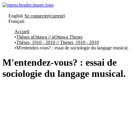
English
Se connecter
(current)
Français
Communautés
Accueil
et collections
Thèses uOttawa // uOttawa Theses
Parcourir
Thèses, 1910 - 2010 // Theses, 1910 - 2010
Statistiques
M'entendez-vous? : essai de sociologie du langage musical.
À
À
propos
propos
M'entendez-vous? : essai de
de
Recherche
sociologie du langage musical.
uO
Comment
soumettre
votre
thèse
Comment
déposer
votre
recherche
Politiques
et