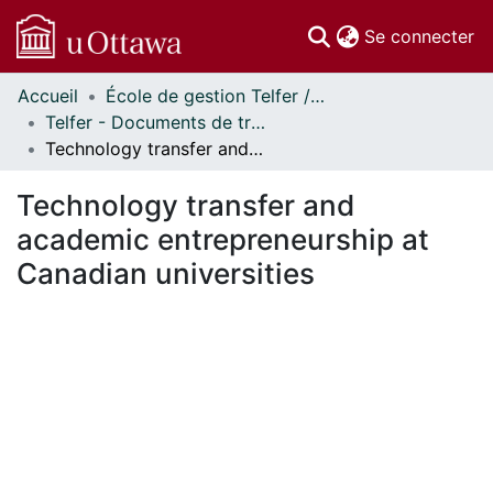
(c
Se connecter
Accueil
École de gestion Telfer // Telfer School of Management
Communautés
Telfer - Documents de travail // Telfer - Working Papers
et collections
Technology transfer and academic entrepreneurship at Canadian universities
Parcourir
Statistiques
Technology transfer and
À propos
academic entrepreneurship at
Canadian universities
En cours de chargement...