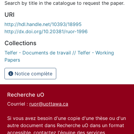
Search by title in the catalogue to request the paper.
URI
http://hdl.handle.net/10393/18995
http://dx.doi.org/10.20381/ruor-1996
Collections
Telfer - Documents de travail // Telfer - Working
Papers
Notice complète
Recherche uO
Courriel :
ruor@uottawa.ca
Si vous avez besoin d'une copie d'une thèse ou d'un
autre document dans Recherche uO dans un format
accessible, contactez l'équipe des
services