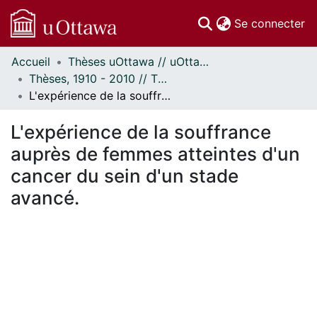
(c
Se connecter
Accueil
Thèses uOttawa // uOttawa Theses
Communautés
Thèses, 1910 - 2010 // Theses, 1910 - 2010
et collections
L'expérience de la souffrance auprès de femmes atteintes d'un cancer du sein d'un stade avancé.
Parcourir
Statistiques
L'expérience de la souffrance
À propos
auprès de femmes atteintes d'un
cancer du sein d'un stade
avancé.