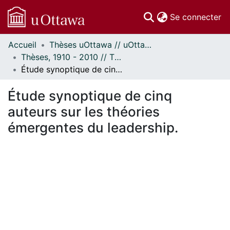
(c
Se connecter
Accueil
Thèses uOttawa // uOttawa Theses
Communautés
Thèses, 1910 - 2010 // Theses, 1910 - 2010
et collections
Étude synoptique de cinq auteurs sur les théories émergentes du leadership.
Parcourir
Statistiques
Étude synoptique de cinq
À propos
auteurs sur les théories
émergentes du leadership.
En cours de chargement...