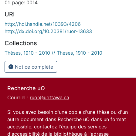
01, page: 0014.
URI
http://hdl.handle.net/10393/4206
http://dx.doi.org/10.20381/ruor-13633
Collections
Thèses, 1910 - 2010 // Theses, 1910 - 2010
Notice complète
Recherche uO
Courriel :
ruor@uottawa.ca
Si vous avez besoin d'une copie d'une thèse ou d'un
autre document dans Recherche uO dans un format
accessible, contactez l'équipe des
services
d'accessibilité de la bibliothèque
à l'adresse