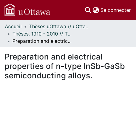
(c
Se connecter
Accueil
Thèses uOttawa // uOttawa Theses
Communautés
Thèses, 1910 - 2010 // Theses, 1910 - 2010
et collections
Preparation and electrical properties of n-type InSb-GaSb semiconducting alloys.
Parcourir
Statistiques
Preparation and electrical
À propos
properties of n-type InSb-GaSb
semiconducting alloys.