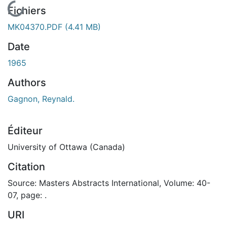
En cours de chargement...
Fichiers
MK04370.PDF
(4.41 MB)
Date
1965
Authors
Gagnon, Reynald.
Éditeur
University of Ottawa (Canada)
Citation
Source: Masters Abstracts International, Volume: 40-
07, page: .
URI