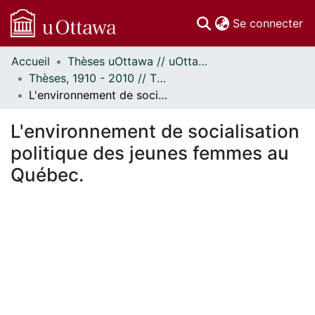
(c
Se connecter
Accueil
Thèses uOttawa // uOttawa Theses
Communautés
Thèses, 1910 - 2010 // Theses, 1910 - 2010
et collections
L'environnement de socialisation politique des jeunes femmes au Québec.
Parcourir
Statistiques
L'environnement de socialisation
À propos
politique des jeunes femmes au
Québec.