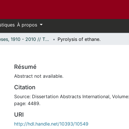
stiques
À propos
Thèses, 1910 - 2010 // Theses, 1910 - 2010
Pyrolysis of ethane.
Résumé
Abstract not available.
Citation
Source: Dissertation Abstracts International, Volume:
page: 4489.
URI
http://hdl.handle.net/10393/10549