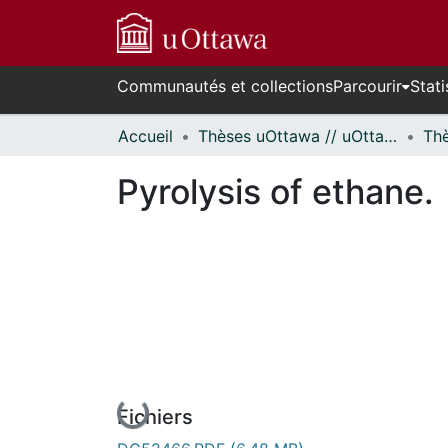
Communautés et collections
Parcourir
Stati
Accueil
Thèses uOttawa // uOttawa Theses
Pyrolysis of ethane.
En cours de chargement...
Fichiers