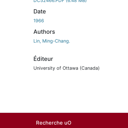
DC52466.PDF
(6.48 MB)
Date
1966
Authors
Lin, Ming-Chang.
Éditeur
University of Ottawa (Canada)
Recherche uO