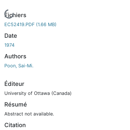
En cours de chargement...
Fichiers
EC52419.PDF
(1.66 MB)
Date
1974
Authors
Poon, Sai-Mi.
Éditeur
University of Ottawa (Canada)
Résumé
Abstract not available.
Citation