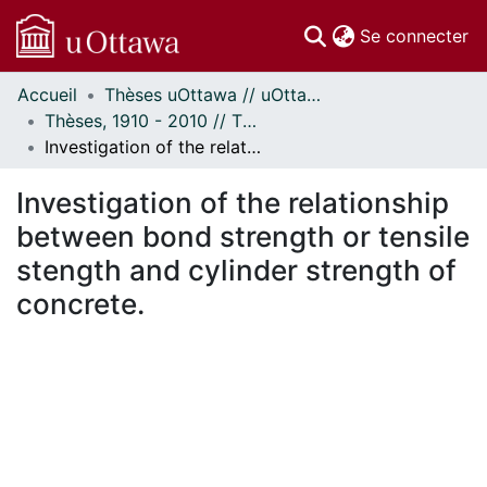
(c
Se connecter
Accueil
Thèses uOttawa // uOttawa Theses
Communautés
Thèses, 1910 - 2010 // Theses, 1910 - 2010
et collections
Investigation of the relationship between bond strength or tensile stength and cylinder strength of concrete.
Parcourir
Statistiques
Investigation of the relationship
À propos
between bond strength or tensile
stength and cylinder strength of
concrete.