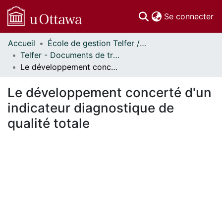
(c
Se connecter
Accueil
École de gestion Telfer // Telfer School of Management
Communautés
Telfer - Documents de travail // Telfer - Working Papers
et collections
Le développement concerté d'un indicateur diagnostique de qualité totale
Parcourir
Statistiques
Le développement concerté d'un
À propos
indicateur diagnostique de
qualité totale