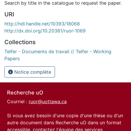
Search by title in the catalogue to request the paper.
URI
http://hdl.handle.net/10393/18068
http://dx.doi.org/10.20381/ruor-1069
Collections
Telfer - Documents de travail // Telfer - Working
Papers
Notice complète
Recherche uO
Courriel :
ruor@uottawa.ca
Si vous avez besoin d'une copie d'une thèse ou d'un
autre document dans Recherche uO dans un format
accessible, contactez l'équipe des
services