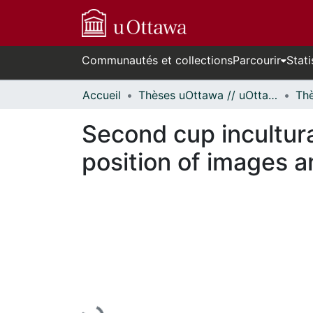
Communautés et collections
Parcourir
Stati
Accueil
Thèses uOttawa // uOttawa Theses
Second cup incultur
position of images a
En cours de chargement...