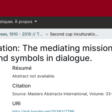
stiques
À propos
Thèses, 1910 - 2010 // Theses, 1910 - 2010
Second cup inculturation: The mediating mission and sideways position of images and symbols in dialogue.
ation: The mediating missio
nd symbols in dialogue.
Résumé
Abstract not available.
Citation
Source: Masters Abstracts International, Volume: 33-
URI
http://hdl.handle.net/10393/7796