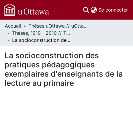
(c
Se connecter
Accueil
Thèses uOttawa // uOttawa Theses
Communautés
Thèses, 1910 - 2010 // Theses, 1910 - 2010
et collections
La socioconstruction des pratiques pédagogiques exemplaires d'enseignants de la lecture au primaire
Parcourir
Statistiques
La socioconstruction des
À propos
pratiques pédagogiques
exemplaires d'enseignants de la
lecture au primaire
En cours de chargement...