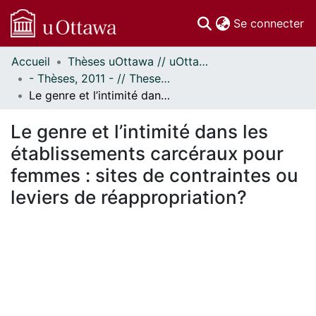
(c
Se connecter
Accueil
Thèses uOttawa // uOttawa Theses
Communautés
- Thèses, 2011 - // Theses, 2011 -
et collections
Le genre et l’intimité dans les établissements carcéraux pour femmes : sites de contraintes ou leviers de réappropriation?
Parcourir
Statistiques
Le genre et l’intimité dans les
À propos
établissements carcéraux pour
femmes : sites de contraintes ou
leviers de réappropriation?