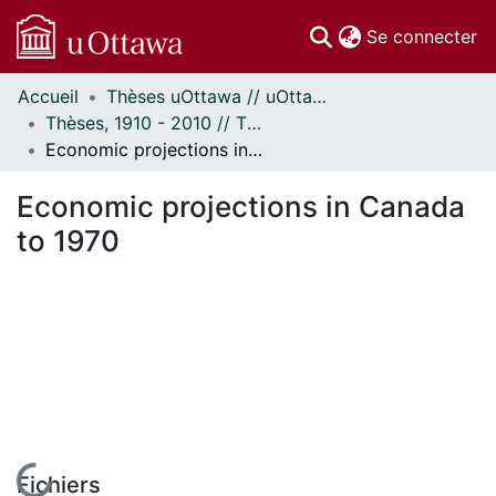
(c
Se connecter
Accueil
Thèses uOttawa // uOttawa Theses
Communautés
Thèses, 1910 - 2010 // Theses, 1910 - 2010
et collections
Economic projections in Canada to 1970
Parcourir
Statistiques
Economic projections in Canada
À propos
to 1970
En cours de chargement...
Fichiers