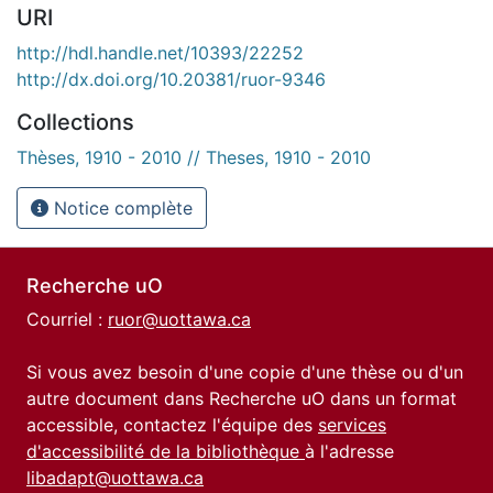
URI
http://hdl.handle.net/10393/22252
http://dx.doi.org/10.20381/ruor-9346
Collections
Thèses, 1910 - 2010 // Theses, 1910 - 2010
Notice complète
Recherche uO
Courriel :
ruor@uottawa.ca
Si vous avez besoin d'une copie d'une thèse ou d'un
autre document dans Recherche uO dans un format
accessible, contactez l'équipe des
services
d'accessibilité de la bibliothèque
à l'adresse
libadapt@uottawa.ca