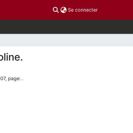
(current)
Se connecter
line.
07, page: .