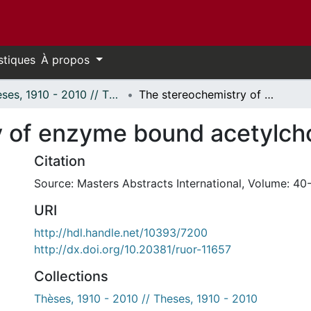
stiques
À propos
Thèses, 1910 - 2010 // Theses, 1910 - 2010
The stereochemistry of enzyme bound acetylcholine.
 of enzyme bound acetylcho
Citation
Source: Masters Abstracts International, Volume: 40-
URI
http://hdl.handle.net/10393/7200
http://dx.doi.org/10.20381/ruor-11657
Collections
Thèses, 1910 - 2010 // Theses, 1910 - 2010