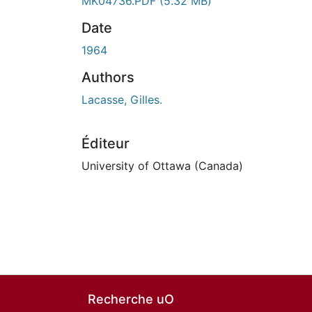
MK04736.PDF
(5.32 MB)
Date
1964
Authors
Lacasse, Gilles.
Éditeur
University of Ottawa (Canada)
Recherche uO