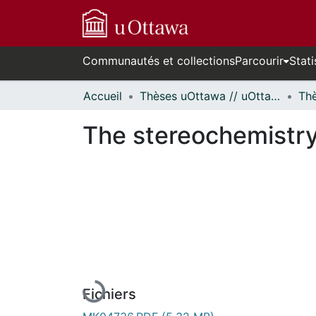
Communautés et collections
Parcourir
Stati
Accueil
Thèses uOttawa // uOttawa Theses
The stereochemistry
En cours de chargement...
Fichiers