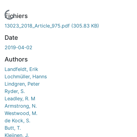
En cours de chargement...
Fichiers
13023_2018_Article_975.pdf
(305.83 KB)
Date
2019-04-02
Authors
Landfeldt, Erik
Lochmüller, Hanns
Lindgren, Peter
Ryder, S.
Leadley, R. M
Armstrong, N.
Westwood, M.
de Kock, S.
Butt, T.
Kleijnen, J.