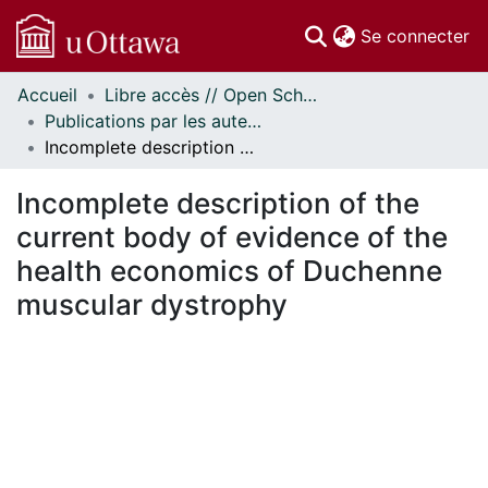
(c
Se connecter
Accueil
Libre accès // Open Scholarship
Communautés
Publications par les auteurs d'uOttawa publiés par BioMed Central // uOttawa authored publications from BioMed Central
et collections
Incomplete description of the current body of evidence of the health economics of Duchenne muscular dystrophy
Parcourir
Statistiques
Incomplete description of the
À propos
current body of evidence of the
health economics of Duchenne
muscular dystrophy