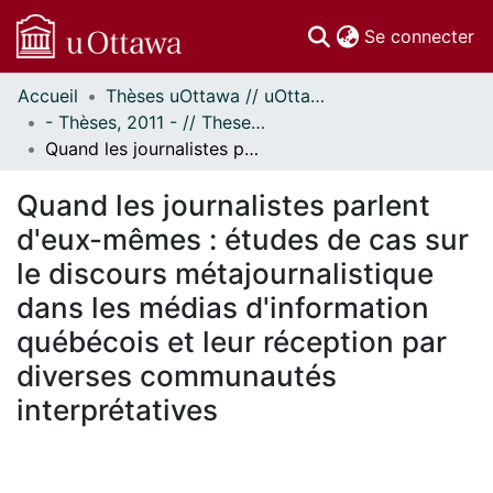
(c
Se connecter
Accueil
Thèses uOttawa // uOttawa Theses
Communautés
- Thèses, 2011 - // Theses, 2011 -
et collections
Quand les journalistes parlent d'eux-mêmes : études de cas sur le discours métajournalistique dans les médias d'information québécois et leur réception par diverses communautés interprétatives
Parcourir
Statistiques
Quand les journalistes parlent
À propos
d'eux-mêmes : études de cas sur
le discours métajournalistique
dans les médias d'information
québécois et leur réception par
diverses communautés
interprétatives