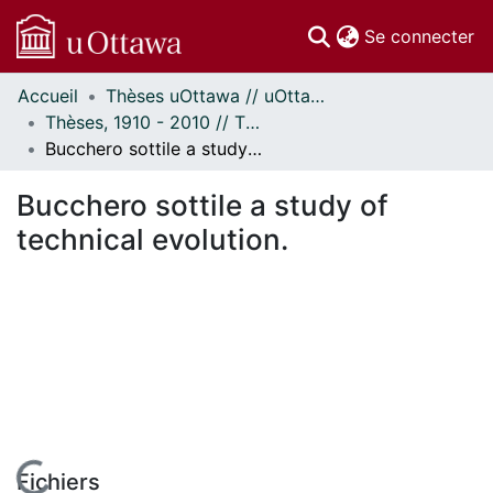
(c
Se connecter
Accueil
Thèses uOttawa // uOttawa Theses
Communautés
Thèses, 1910 - 2010 // Theses, 1910 - 2010
et collections
Bucchero sottile a study of technical evolution.
Parcourir
Statistiques
Bucchero sottile a study of
À propos
technical evolution.
Fichiers