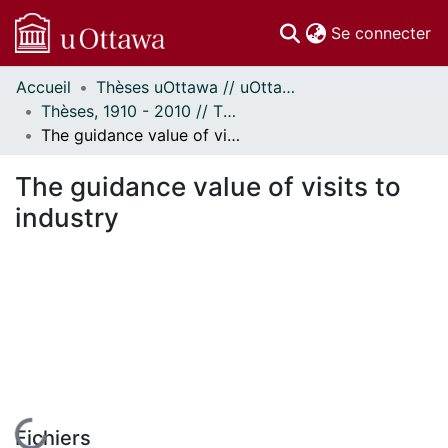
(c
Se connecter
Accueil
Thèses uOttawa // uOttawa Theses
Communautés
Thèses, 1910 - 2010 // Theses, 1910 - 2010
et collections
The guidance value of visits to industry
Parcourir
Statistiques
The guidance value of visits to
À propos
industry
En cours de chargement...
Fichiers