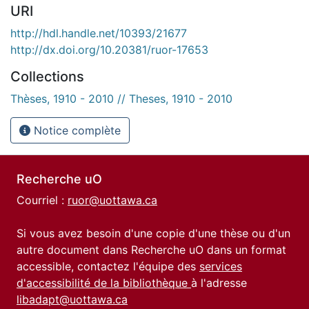
URI
http://hdl.handle.net/10393/21677
http://dx.doi.org/10.20381/ruor-17653
Collections
Thèses, 1910 - 2010 // Theses, 1910 - 2010
Notice complète
Recherche uO
Courriel :
ruor@uottawa.ca
Si vous avez besoin d'une copie d'une thèse ou d'un
autre document dans Recherche uO dans un format
accessible, contactez l'équipe des
services
d'accessibilité de la bibliothèque
à l'adresse
libadapt@uottawa.ca