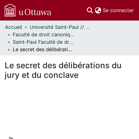
(c
Se connecter
Accueil
Université Saint-Paul // Saint Paul University
Communautés
Faculté de droit canonique // Faculty of Canon Law
et collections
Saint-Paul Faculté de droit canonique - Mémoires // Saint Paul Faculty of Canon Law - Research Papers
Parcourir
Le secret des délibérations du jury et du conclave
Statistiques
À propos
Le secret des délibérations du
jury et du conclave
 de chargement...