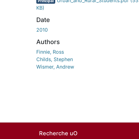
Urban_and_Rural_Students.pdf
(55
Principal
KB)
Date
2010
Authors
Finnie, Ross
Childs, Stephen
Wismer, Andrew
Recherche uO