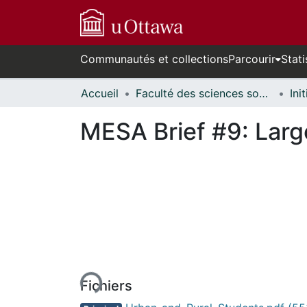
Communautés et collections
Parcourir
Stati
Accueil
Faculté des sciences sociales // Faculty of Social Sciences
MESA Brief #9: Larg
urs de chargement...
Fichiers