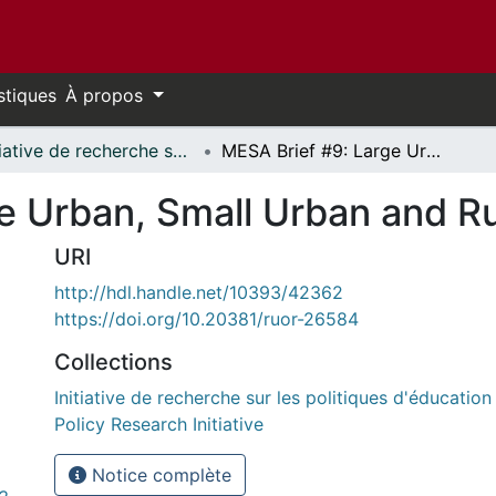
stiques
À propos
Initiative de recherche sur les politiques d'éducation // Education Policy Research Initiative
MESA Brief #9: Large Urban, Small Urban and Rural Students
e Urban, Small Urban and Ru
URI
http://hdl.handle.net/10393/42362
https://doi.org/10.20381/ruor-26584
Collections
Initiative de recherche sur les politiques d'éducation
Policy Research Initiative
Notice complète