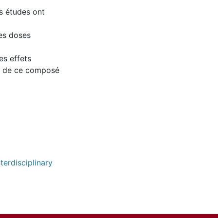
rs études ont
des doses
es effets
es de ce composé
terdisciplinary