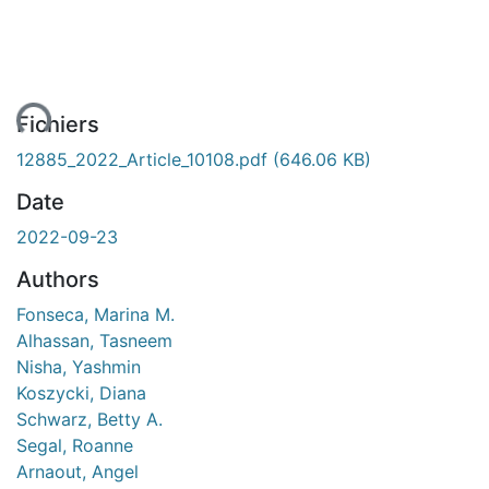
ment...
Fichiers
12885_2022_Article_10108.pdf
(646.06 KB)
Date
2022-09-23
Authors
Fonseca, Marina M.
Alhassan, Tasneem
Nisha, Yashmin
Koszycki, Diana
Schwarz, Betty A.
Segal, Roanne
Arnaout, Angel