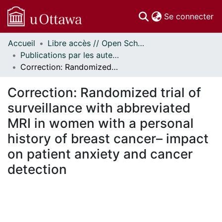
(c
Se connecter
Accueil
Libre accès // Open Scholarship
Communautés
Publications par les auteurs d'uOttawa publiés par BioMed Central // uOttawa authored publications from BioMed Central
et collections
Correction: Randomized trial of surveillance with abbreviated MRI in women with a personal history of breast cancer– impact on patient anxiety and cancer detection
Parcourir
Statistiques
Correction: Randomized trial of
À propos
surveillance with abbreviated
MRI in women with a personal
history of breast cancer– impact
on patient anxiety and cancer
detection