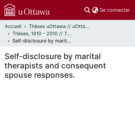
(c
Se connecter
Accueil
Thèses uOttawa // uOttawa Theses
Communautés
Thèses, 1910 - 2010 // Theses, 1910 - 2010
et collections
Self-disclosure by marital therapists and consequent spouse responses.
Parcourir
Statistiques
Self-disclosure by marital
À propos
therapists and consequent
spouse responses.