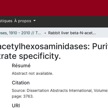
stiques
À propos
Thèses, 1910 - 2010 // Theses, 1910 - 2010
Rabbit liver beta-N-acetylhexosaminidases: Purification, physical properties and substrate specificity.
acetylhexosaminidases: Purif
rate specificity.
Résumé
Abstract not available.
Citation
Source: Dissertation Abstracts International, Volume:
page: 3763.
URI