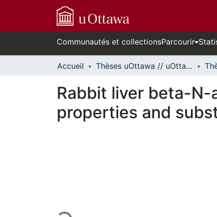
Communautés et collections
Parcourir
Stati
Accueil
Thèses uOttawa // uOttawa Theses
Rabbit liver beta-N-
properties and subst
En cours de chargement...