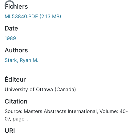
ment...
Fichiers
ML53840.PDF
(2.13 MB)
Date
1989
Authors
Stark, Ryan M.
Éditeur
University of Ottawa (Canada)
Citation
Source: Masters Abstracts International, Volume: 40-
07, page: .
URI