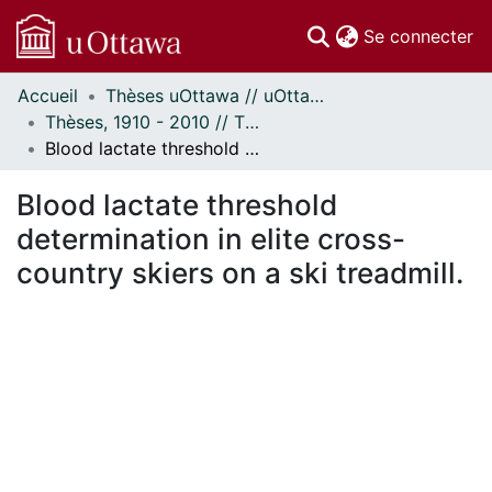
(c
Se connecter
Accueil
Thèses uOttawa // uOttawa Theses
Communautés
Thèses, 1910 - 2010 // Theses, 1910 - 2010
et collections
Blood lactate threshold determination in elite cross-country skiers on a ski treadmill.
Parcourir
Statistiques
Blood lactate threshold
À propos
determination in elite cross-
country skiers on a ski treadmill.