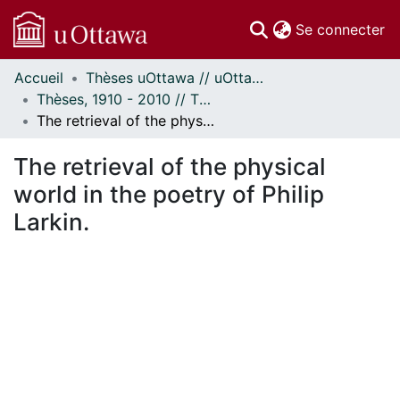
(c
Se connecter
Accueil
Thèses uOttawa // uOttawa Theses
Communautés
Thèses, 1910 - 2010 // Theses, 1910 - 2010
et collections
The retrieval of the physical world in the poetry of Philip Larkin.
Parcourir
Statistiques
The retrieval of the physical
À propos
world in the poetry of Philip
Larkin.
En cours de chargement...