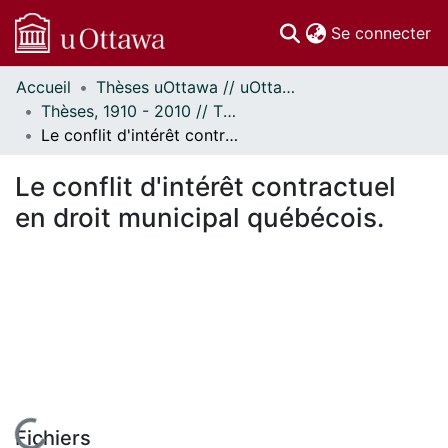
(c
Se connecter
Accueil
Thèses uOttawa // uOttawa Theses
Communautés
Thèses, 1910 - 2010 // Theses, 1910 - 2010
et collections
Le conflit d'intérêt contractuel en droit municipal québécois.
Parcourir
Statistiques
Le conflit d'intérêt contractuel
À propos
en droit municipal québécois.
Fichiers