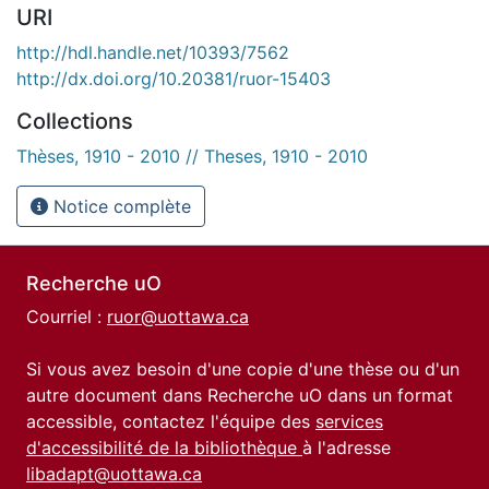
URI
http://hdl.handle.net/10393/7562
http://dx.doi.org/10.20381/ruor-15403
Collections
Thèses, 1910 - 2010 // Theses, 1910 - 2010
Notice complète
Recherche uO
Courriel :
ruor@uottawa.ca
Si vous avez besoin d'une copie d'une thèse ou d'un
autre document dans Recherche uO dans un format
accessible, contactez l'équipe des
services
d'accessibilité de la bibliothèque
à l'adresse
libadapt@uottawa.ca