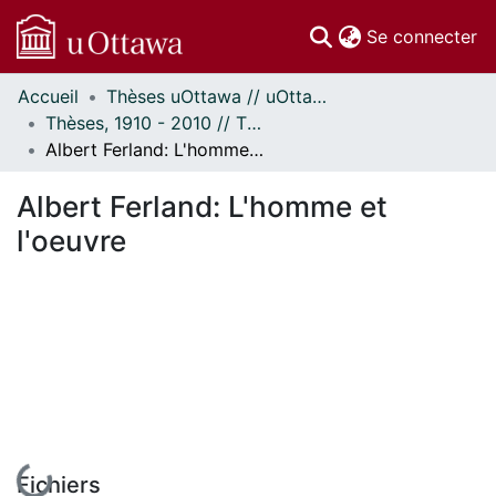
(c
Se connecter
Accueil
Thèses uOttawa // uOttawa Theses
Communautés
Thèses, 1910 - 2010 // Theses, 1910 - 2010
et collections
Albert Ferland: L'homme et l'oeuvre
Parcourir
Statistiques
Albert Ferland: L'homme et
À propos
l'oeuvre
En cours de chargement...
Fichiers