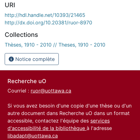
URI
http://hdl.handle.net/10393/21465
http://dx.doi.org/10.20381/ruor-8970
Collections
Thèses, 1910 - 2010 // Theses, 1910 - 2010
Notice complète
Recherche uO
Courriel :
ruor@uottawa.ca
Si vous avez besoin d'une copie d'une thèse ou d'un
autre document dans Recherche uO dans un format
accessible, contactez l'équipe des
services
d'accessibilité de la bibliothèque
à l'adresse
libadapt@uottawa.ca