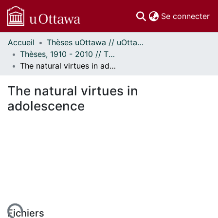
(c
Se connecter
Accueil
Thèses uOttawa // uOttawa Theses
Communautés
Thèses, 1910 - 2010 // Theses, 1910 - 2010
et collections
The natural virtues in adolescence
Parcourir
Statistiques
The natural virtues in
À propos
adolescence
Fichiers