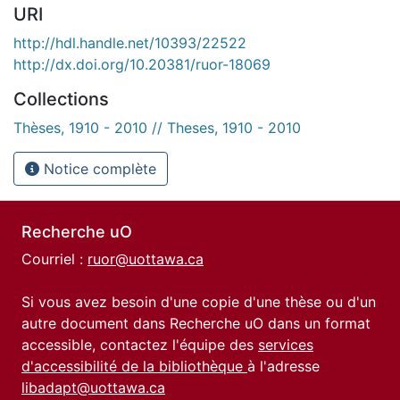
URI
http://hdl.handle.net/10393/22522
http://dx.doi.org/10.20381/ruor-18069
Collections
Thèses, 1910 - 2010 // Theses, 1910 - 2010
Notice complète
Recherche uO
Courriel :
ruor@uottawa.ca
Si vous avez besoin d'une copie d'une thèse ou d'un
autre document dans Recherche uO dans un format
accessible, contactez l'équipe des
services
d'accessibilité de la bibliothèque
à l'adresse
libadapt@uottawa.ca