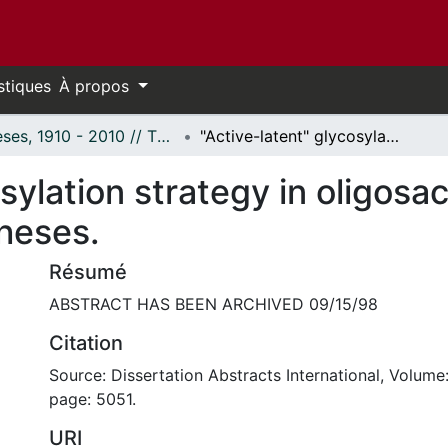
stiques
À propos
Thèses, 1910 - 2010 // Theses, 1910 - 2010
"Active-latent" glycosylation strategy in oligosaccharide and glycoconjugate syntheses.
osylation strategy in oligosa
heses.
Résumé
ABSTRACT HAS BEEN ARCHIVED 09/15/98
Citation
Source: Dissertation Abstracts International, Volume:
page: 5051.
URI