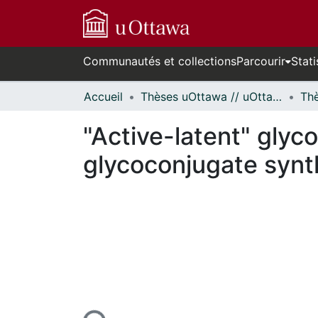
Communautés et collections
Parcourir
Stati
Accueil
Thèses uOttawa // uOttawa Theses
"Active-latent" glyc
glycoconjugate synt