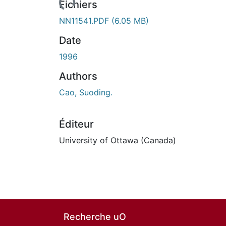
urs de chargement...
Fichiers
NN11541.PDF
(6.05 MB)
Date
1996
Authors
Cao, Suoding.
Éditeur
University of Ottawa (Canada)
Recherche uO