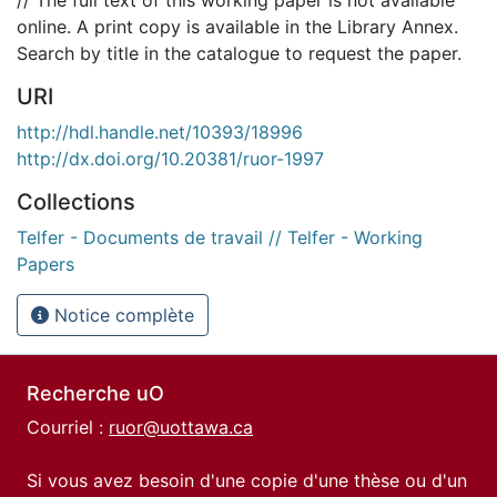
online. A print copy is available in the Library Annex.
Search by title in the catalogue to request the paper.
URI
http://hdl.handle.net/10393/18996
http://dx.doi.org/10.20381/ruor-1997
Collections
Telfer - Documents de travail // Telfer - Working
Papers
Notice complète
Recherche uO
Courriel :
ruor@uottawa.ca
Si vous avez besoin d'une copie d'une thèse ou d'un