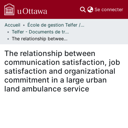
(c
Se connecter
Accueil
École de gestion Telfer // Telfer School of Management
Communautés
Telfer - Documents de travail // Telfer - Working Papers
et collections
The relationship between communication satisfaction, job satisfaction and organizational commitment in a large urban land ambulance service
Parcourir
Statistiques
The relationship between
À propos
communication satisfaction, job
satisfaction and organizational
commitment in a large urban
land ambulance service